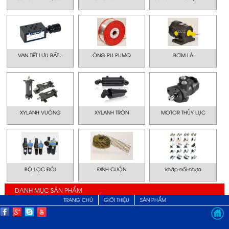
VAN TIẾT LƯU BẤT...
ÔNG PU PUMQ
BƠM LÁ
XYLANH VUÔNG
XYLANH TRÒN
MOTOR THỦY LỤC
BỘ LỌC ĐÔI
ĐINH CUỘN
khớp-nối-nhựa
DANH MỤC SẢN PHẨM
TRANG CHỦ
GIỚI THIỆU
SẢN PHẨM