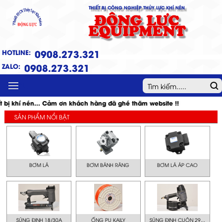
THIẾT BỊ CÔNG NGHIỆP THỦY LỰC KHÍ NÉN
ĐỘNG LỰC
EQUIPMENT
0908.273.321
HOTLINE:
0908.273.321
ZALO:
MENU
t bị khí nén... Cảm ơn khách hàng đã ghé thăm website !!
SẢN PHẨM NỔI BẬT
BƠM LÁ
BƠM BÁNH RĂNG
BƠM LÁ ÁP CAO
SÚNG ĐINH 18/30A
ỐNG PU KAILY
SÚNG ĐINH CUỘN 29...