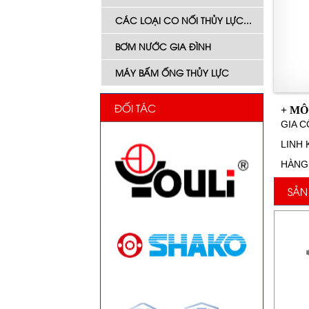
CÁC LOẠI CO NỐI THỦY LỰC...
BƠM NƯỚC GIA ĐÌNH
MÁY BẤM ỐNG THỦY LỰC
ĐỐI TÁC
+ MÔ
GIA 
LINH 
HÀNG
SẢN