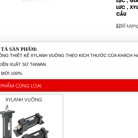
LỰC , G
LƯC , XY
CẦU
Số lượn
 TẢ SẢN PHẨM:
CÔNG THIẾT KẾ XYLANH VUÔNG THEO KÍCH THƯỚC CỦA KHÁCH 
KIỆN XUẤT SỨ TAIWAN
 MỚI 100%
 PHẨM CÙNG LOẠI
XYLANH VUÔNG