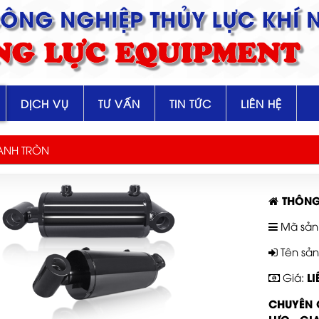
 CÔNG NGHIỆP THỦY LỰC KHÍ 
NG LỰC EQUIPMENT
DỊCH VỤ
TƯ VẤN
TIN TỨC
LIÊN HỆ
ANH TRÒN
THÔNG
Mã sản
Tên sả
LI
Giá:
CHUYÊN C