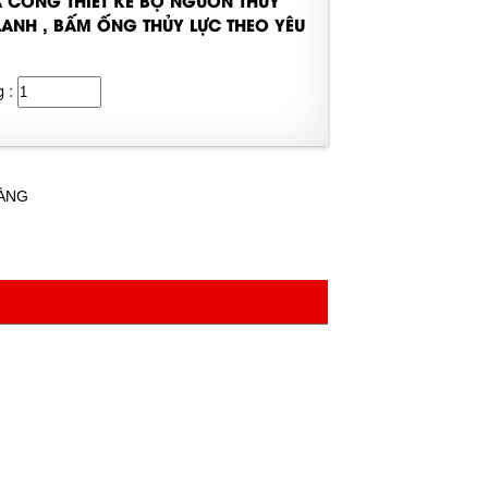
IA CÔNG THIẾT KẾ BỘ NGUỒN THỦY
LANH , BẤM ỐNG THỦY LỰC THEO YÊU
g :
HÀNG