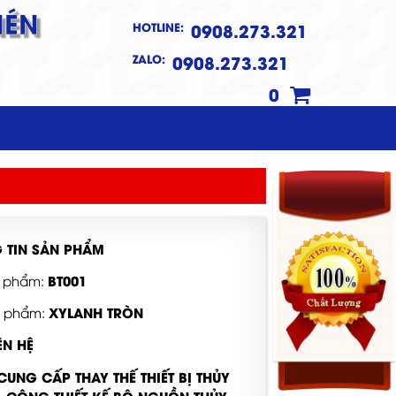
NÉN
HOTLINE:
0908.273.321
ZALO:
0908.273.321
0
 TIN SẢN PHẨM
BT001
 phẩm:
XYLANH TRÒN
n phẩm:
ÊN HỆ
UNG CẤP THAY THẾ THIẾT BỊ THỦY