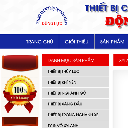
THIẾT BỊ
ĐỘ
TRANG CHỦ
GIỚI THIỆU
SẢN PHẨM
DANH MỤC SẢN PHẨM
XYL
THIẾT BỊ THỦY LỰC
THIẾT BỊ KHÍ NÉN
THIẾT BỊ NGHÀNH GỖ
THIẾT BỊ XĂNG DẦU
THIẾT BỊ TRONG NGHÀNH XE
TY & VỎ XYLANH