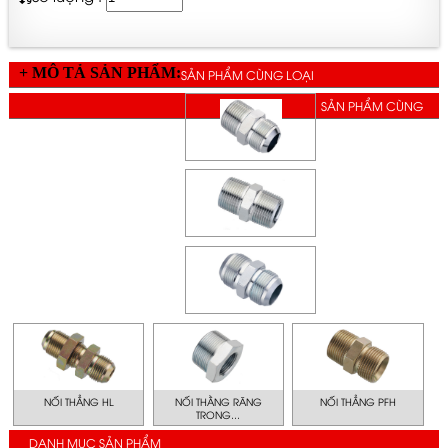
+ MÔ TẢ SẢN PHẨM:
SẢN PHẨM CÙNG LOẠI
SẢN PHẨM CÙNG
GIÁ
NỐI THẲNG HL
NỐI THẰNG RĂNG
NỐI THẲNG PFH
TRONG...
DANH MỤC SẢN PHẨM