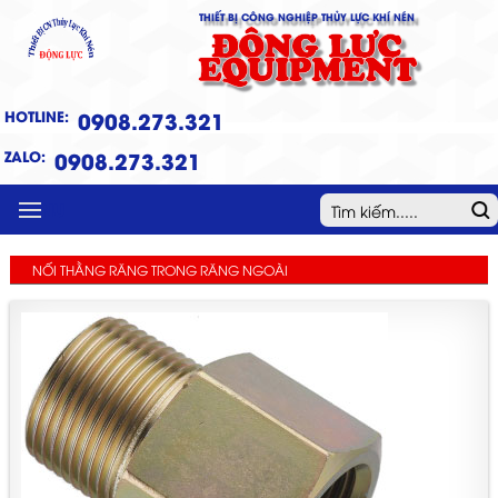
THIẾT BỊ CÔNG NGHIỆP THỦY LỰC KHÍ NÉN
ĐỘNG LỰC
EQUIPMENT
HOTLINE:
0908.273.321
ZALO:
0908.273.321
MENU
NỐI THẰNG RĂNG TRONG RĂNG NGOÀI