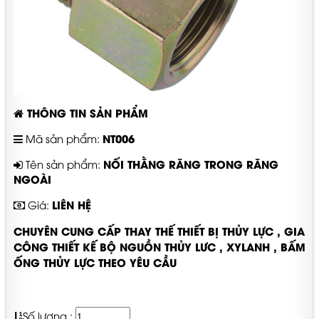
THÔNG TIN SẢN PHẨM
NT006
Mã sản phẩm:
NỐI THẰNG RĂNG TRONG RĂNG
Tên sản phẩm:
NGOÀI
LIÊN HỆ
Giá:
CHUYÊN CUNG CẤP THAY THẾ THIẾT BỊ THỦY LỰC , GIA
CÔNG THIẾT KẾ BỘ NGUỒN THỦY LƯC , XYLANH , BẤM
ỐNG THỦY LỰC THEO YÊU CẦU
Số lượng :