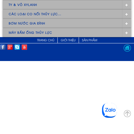
TY & VỎ XYLANH
CÁC LOẠI CO NỐI THỦY LỰC...
BƠM NƯỚC GIA ĐÌNH
MÁY BẤM ỐNG THỦY LỰC
TRANG CHỦ
GIỚI THIỆU
SẢN PHẨM