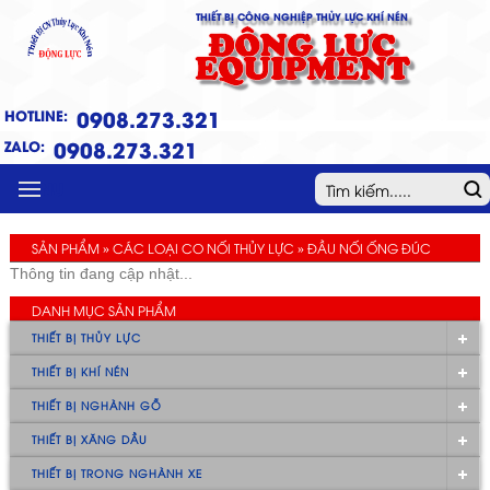
THIẾT BỊ CÔNG NGHIỆP THỦY LỰC KHÍ NÉN
ĐỘNG LỰC
EQUIPMENT
0908.273.321
HOTLINE:
0908.273.321
ZALO:
MENU
SẢN PHẨM » CÁC LOẠI CO NỐI THỦY LỰC » ĐẦU NỐI ỐNG ĐÚC
Thông tin đang cập nhật...
DANH MỤC SẢN PHẨM
THIẾT BỊ THỦY LỰC
THIẾT BỊ KHÍ NÉN
THIẾT BỊ NGHÀNH GỖ
THIẾT BỊ XĂNG DẦU
THIẾT BỊ TRONG NGHÀNH XE