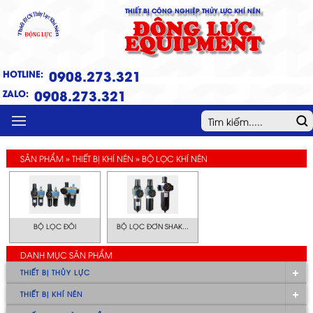
THIẾT BỊ CÔNG NGHIỆP THỦY LỰC KHÍ NÉN
ĐỘNG LỰC
EQUIPMENT
0908.273.321
HOTLINE:
0908.273.321
ZALO:
MENU
SẢN PHẨM » THIẾT BỊ KHÍ NÉN » BỘ LỌC KHÍ NÉN
BỘ LỌC ĐÔI
BỘ LỌC ĐƠN SHAK...
DANH MỤC SẢN PHẨM
THIẾT BỊ THỦY LỰC
THIẾT BỊ KHÍ NÉN