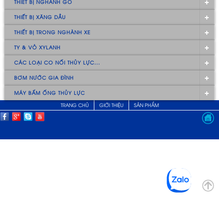
THIẾT BỊ NGHÀNH GỖ
THIẾT BỊ XĂNG DẦU
THIẾT BỊ TRONG NGHÀNH XE
TY & VỎ XYLANH
CÁC LOẠI CO NỐI THỦY LỰC...
BƠM NƯỚC GIA ĐÌNH
MÁY BẤM ỐNG THỦY LỰC
TRANG CHỦ
GIỚI THIỆU
SẢN PHẨM