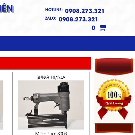
NÉN
0908.273.321
HOTLINE:
0908.273.321
ZALO:
0
SÚNG 18/50A
Mã hàng: S003