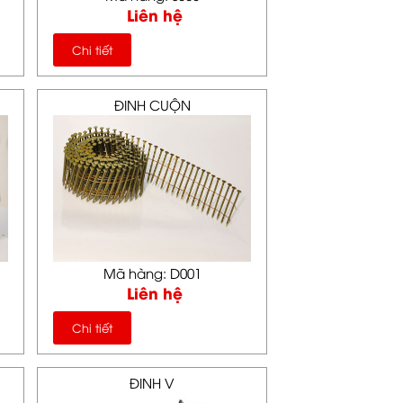
Liên hệ
Chi tiết
ĐINH CUỘN
Mã hàng: D001
Liên hệ
Chi tiết
ĐINH V