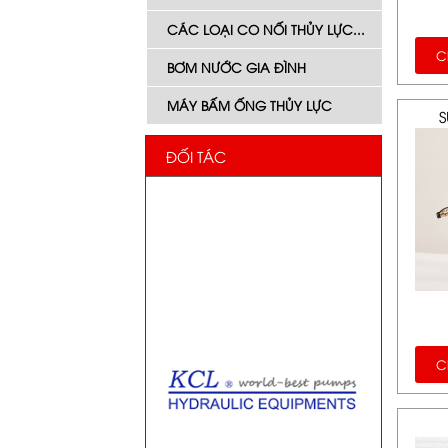
CÁC LOẠI CO NỐI THỦY LỰC...
Ch
BƠM NƯỚC GIA ĐÌNH
MÁY BẤM ỐNG THỦY LỰC
S
ĐỐI TÁC
Ch