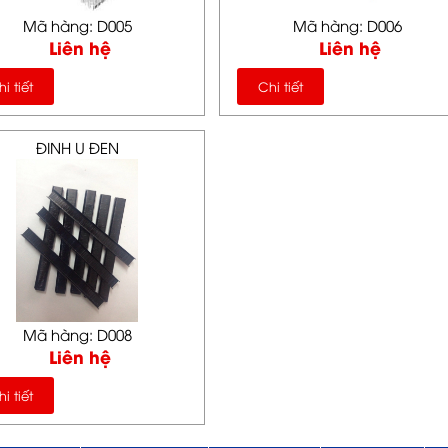
Mã hàng: D005
Mã hàng: D006
Liên hệ
Liên hệ
i tiết
Chi tiết
ĐINH U ĐEN
Mã hàng: D008
Liên hệ
i tiết