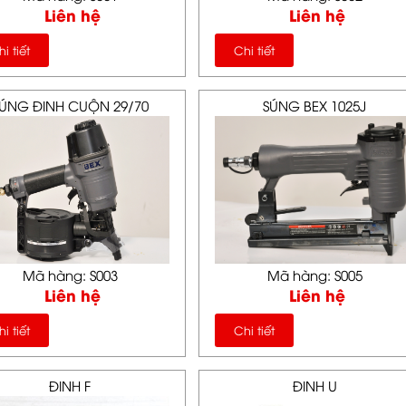
Liên hệ
Liên hệ
i tiết
Chi tiết
ÚNG ĐINH CUỘN 29/70
SÚNG BEX 1025J
Mã hàng: S003
Mã hàng: S005
Liên hệ
Liên hệ
i tiết
Chi tiết
ĐINH F
ĐINH U