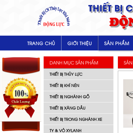
THIẾT BỊ
ĐỘ
TRANG CHỦ
GIỚI THIỆU
SẢN PHẨM
DANH MỤC SẢN PHẨM
SẢN
THIẾT BỊ THỦY LỰC
THIẾT BỊ KHÍ NÉN
THIẾT BỊ NGHÀNH GỖ
THIẾT BỊ XĂNG DẦU
THIẾT BỊ TRONG NGHÀNH XE
TY & VỎ XYLANH