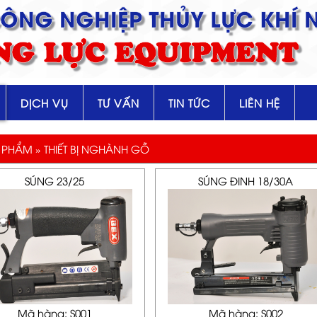
 CÔNG NGHIỆP THỦY LỰC KHÍ 
NG LỰC EQUIPMENT
DỊCH VỤ
TƯ VẤN
TIN TỨC
LIÊN HỆ
 PHẨM » THIẾT BỊ NGHÀNH GỖ
SÚNG 23/25
SÚNG ĐINH 18/30A
Mã hàng: S001
Mã hàng: S002