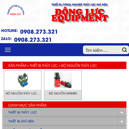
THIẾT BỊ CÔNG NGHIỆP THỦY LỰC KHÍ NÉN
ĐỘNG LỰC
EQUIPMENT
0908.273.321
HOTLINE:
0908.273.321
ZALO:
MENU
SẢN PHẨM » THIẾT BỊ THỦY LỰC » BỘ NGUỒN THỦY LỰC
BỘ NGUỒN THỦY LỰC...
BỘ NGUỒN WINNER
DANH MỤC SẢN PHẨM
THIẾT BỊ THỦY LỰC
THIẾT BỊ KHÍ NÉN