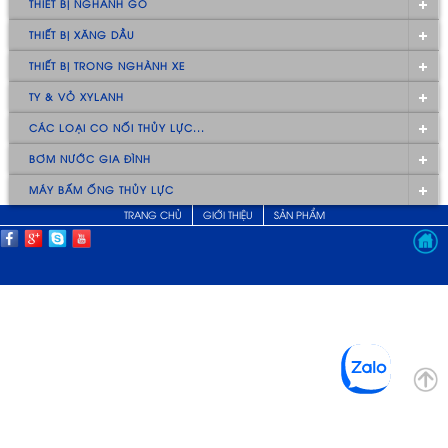
THIẾT BỊ NGHÀNH GỖ
THIẾT BỊ XĂNG DẦU
THIẾT BỊ TRONG NGHÀNH XE
TY & VỎ XYLANH
CÁC LOẠI CO NỐI THỦY LỰC...
BƠM NƯỚC GIA ĐÌNH
MÁY BẤM ỐNG THỦY LỰC
TRANG CHỦ
GIỚI THIỆU
SẢN PHẨM