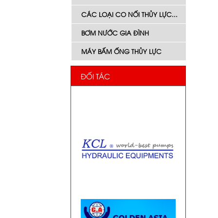
CÁC LOẠI CO NỐI THỦY LỰC...
BƠM NƯỚC GIA ĐÌNH
MÁY BẤM ỐNG THỦY LỰC
ĐỐI TÁC