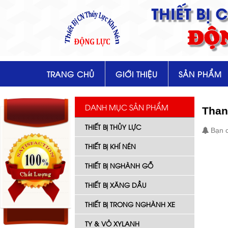
THIẾT BỊ
ĐỘ
TRANG CHỦ
GIỚI THIỆU
SẢN PHẨM
DANH MỤC SẢN PHẨM
Than
THIẾT BỊ THỦY LỰC
Bạn c
THIẾT BỊ KHÍ NÉN
THIẾT BỊ NGHÀNH GỖ
THIẾT BỊ XĂNG DẦU
THIẾT BỊ TRONG NGHÀNH XE
TY & VỎ XYLANH