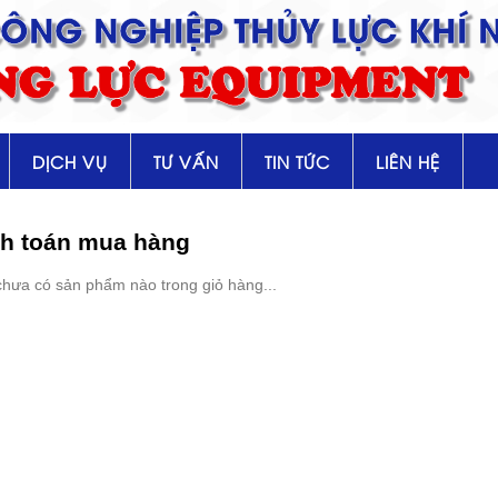
 CÔNG NGHIỆP THỦY LỰC KHÍ 
NG LỰC EQUIPMENT
DỊCH VỤ
TƯ VẤN
TIN TỨC
LIÊN HỆ
h toán mua hàng
hưa có sản phẩm nào trong giỏ hàng...