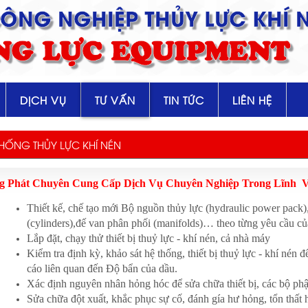
 CÔNG NGHIỆP THỦY LỰC KHÍ 
NG LỰC EQUIPMENT
DỊCH VỤ
TƯ VẤN
TIN TỨC
LIÊN HỆ
THỐNG THỦY LỰC KHÍ NÉN
 Phát Chuyên Cung Cấp Dịch Vụ Chuyên Nghiệp Trong Lĩnh V
Thiết kế, chế tạo mới Bộ nguồn thủy lực (hydraulic power pack),
(cylinders),đế van phân phối (manifolds)… theo từng yêu cầu c
Lắp đặt, chạy thử thiết bị thuỷ lực - khí nén, cả nhà máy
Kiểm tra định kỳ, khảo sát hệ thống, thiết bị thuỷ lực - khí nén
cáo liên quan đến Độ bẩn của dầu.
Xác định nguyên nhân hỏng hóc để sửa chữa thiết bị, các bộ phậ
Sửa chữa đột xuất, khắc phục sự cố, đánh gía hư hỏng, tổn thất 