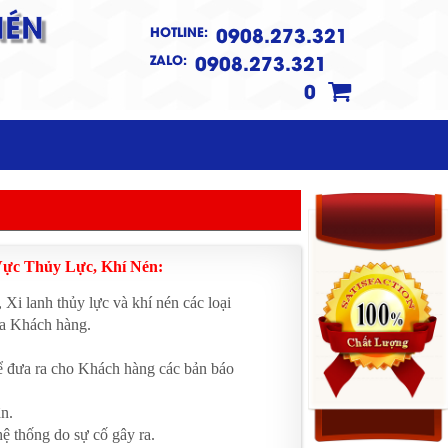
NÉN
0908.273.321
HOTLINE:
0908.273.321
ZALO:
0
ực Thủy Lực, Khí Nén:
 Xi lanh thủy lực và khí nén các loại
ủa Khách hàng.
 để đưa ra cho Khách hàng các bản báo
n.
hệ thống do sự cố gây ra.