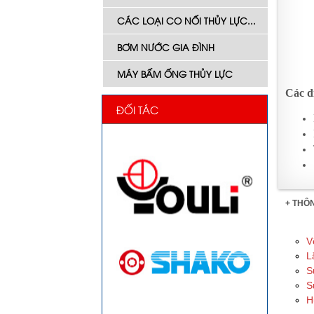
CÁC LOẠI CO NỐI THỦY LỰC...
BƠM NƯỚC GIA ĐÌNH
MÁY BẤM ỐNG THỦY LỰC
Các d
ĐỐI TÁC
+ THÔ
V
L
S
S
H