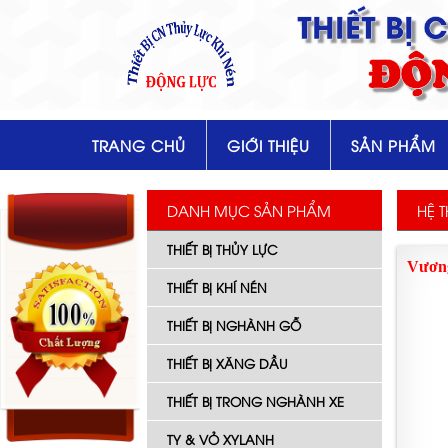
THIẾT BỊ
ĐỘ
TRANG CHỦ
GIỚI THIỆU
SẢN PHẨM
DANH MỤC SẢN PHẨM
HỆ 
THIẾT BỊ THỦY LỰC
Vương
THIẾT BỊ KHÍ NÉN
THIẾT BỊ NGHÀNH GỖ
THIẾT BỊ XĂNG DẦU
THIẾT BỊ TRONG NGHÀNH XE
TY & VỎ XYLANH