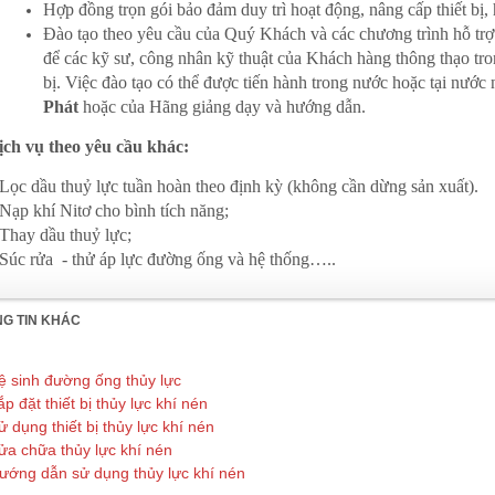
Hợp đồng trọn gói bảo đảm duy trì hoạt động, nâng cấp thiết bị, 
Đào tạo theo yêu cầu của Quý Khách và các chương trình hỗ trợ s
để các kỹ sư, công nhân kỹ thuật của Khách hàng thông thạo tro
bị. Việc đào tạo có thể được tiến hành trong nước hoặc tại nước
Phát
hoặc của Hãng giảng dạy và hướng dẫn.
ịch vụ theo yêu cầu khác:
Lọc dầu thuỷ lực tuần hoàn theo định kỳ (không cần dừng sản xuất).
Nạp khí Nitơ cho bình tích năng;
Thay dầu thuỷ lực;
Súc rửa - thử áp lực đường ống và hệ thống…..
NG TIN KHÁC
ệ sinh đường ống thủy lực
ắp đặt thiết bị thủy lực khí nén
ử dụng thiết bị thủy lực khí nén
ửa chữa thủy lực khí nén
ướng dẫn sử dụng thủy lực khí nén